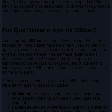
ideal. Neste artigo, vamos explicar como o app da 688bet
funciona, os benefícios de baixá-lo, como fazer o download e
como aproveitar ao máximo essa ferramenta incrível.
Por Que Baixar o App da 688bet?
Com o
app da 688bet
, você pode levar a experiência de
apostas onlineda plataforma para onde quiser. Ao baixar o
aplicativo, você terá acesso a todas as funcionalidades que
a versão desktop oferece, mas de maneira ainda mais
prática e conveniente. Se você é um fã de apostas
esportivas, jogos de cassino, caça-níqueis ou até mesmo
loterias, o app da 688bet oferece tudo isso e muito mais na
palma da sua mão.
Além de sua conveniência, o app da 688bet oferece uma
série de vantagens para os jogadores:
Mobilidade:
Aposte a qualquer hora e em qualquer
lugar, seja no trabalho, em casa ou enquanto está
viajando.
Facilidade de uso:
A interface do aplicativo é fácil de
navegar, proporcionando uma experiência de usuário