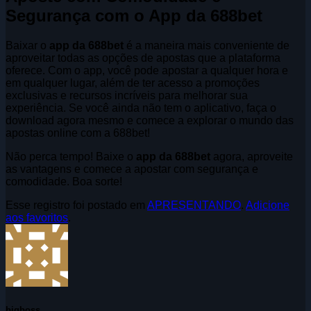
Segurança com o App da 688bet
Baixar o
app da 688bet
é a maneira mais conveniente de
aproveitar todas as opções de apostas que a plataforma
oferece. Com o app, você pode apostar a qualquer hora e
em qualquer lugar, além de ter acesso a promoções
exclusivas e recursos incríveis para melhorar sua
experiência. Se você ainda não tem o aplicativo, faça o
download agora mesmo e comece a explorar o mundo das
apostas online com a 688bet!
Não perca tempo! Baixe o
app da 688bet
agora, aproveite
as vantagens e comece a apostar com segurança e
comodidade. Boa sorte!
Esse registro foi postado em
APRESENTANDO
.
Adicione
aos favoritos
.
bigboss