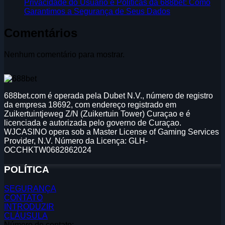
Privacidade do Usuário e Políticas da 688bet: Como
Garantimos a Segurança de Seus Dados
Comentários
Nenhum comentário para mostrar.
688bet.com é operada pela Dubet N.V., número de registro
da empresa 18692, com endereço registrado em
Zuikertuintjeweg Z/N (Zuikertuin Tower) Curaçao e é
licenciada e autorizada pelo governo de Curaçao.
WJCASINO opera sob a Master License of Gaming Services
Provider, N.V. Número da Licença: GLH-
OCCHKTW0682862024
POLÍTICA
SEGURANÇA
CONTATO
INTRODUZIR
CLÁUSULA
Número de contato: