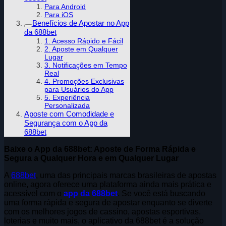
Para Android
Para iOS
Benefícios de Apostar no App
da 688bet
1. Acesso Rápido e Fácil
2. Aposte em Qualquer
Lugar
3. Notificações em Tempo
Real
4. Promoções Exclusivas
para Usuários do App
5. Experiência
Personalizada
Aposte com Comodidade e
Segurança com o App da
688bet
Baixe o App da 688bet: Aposte de Forma Rápida e
Segura a Qualquer Hora e em Qualquer Lugar
A
688bet
, uma das principais marcas brasileiras de apostas
online, agora oferece uma plataforma ainda mais prática e
acessível com o
app da 688bet
. Se você está buscando
uma forma rápida e segura de apostar enquanto se diverte
com os melhores jogos de cassino, apostas esportivas,
loterias e muito mais, o aplicativo da 688bet é a solução